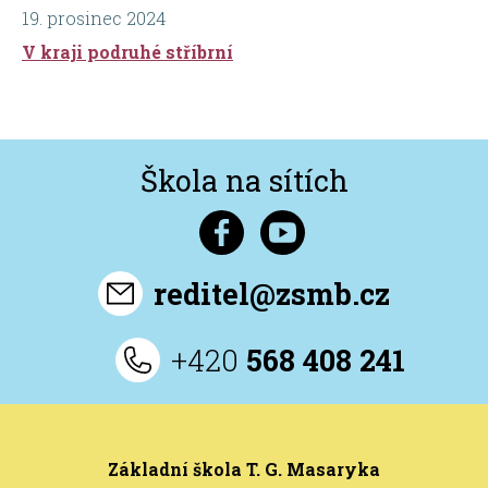
19. prosinec 2024
V kraji podruhé stříbrní
Škola na sítích
reditel@zsmb.cz
+420
568 408 241
Základní škola T. G. Masaryka