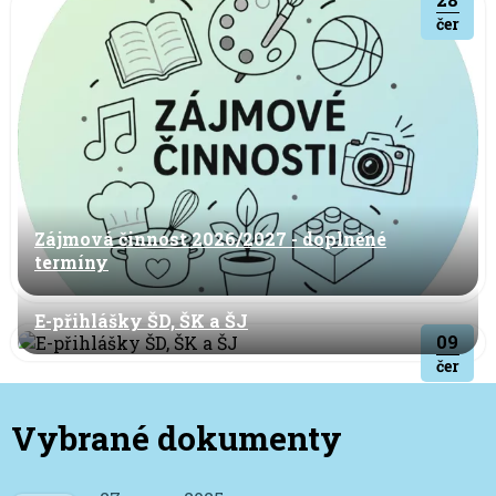
čer
Zájmová činnost 2026/2027 - doplněné
termíny
E-přihlášky ŠD, ŠK a ŠJ
09
čer
Vybrané dokumenty