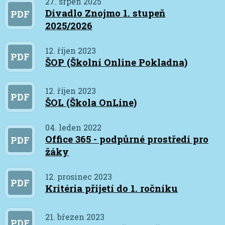
27. srpen 2025
Divadlo Znojmo 1. stupeň
PDF
2025/2026
12. říjen 2023
PDF
ŠOP (Školní Online Pokladna)
12. říjen 2023
PDF
ŠOL (Škola OnLine)
04. leden 2022
Office 365 - podpůrné prostředí pro
PDF
žáky
12. prosinec 2023
PDF
Kritéria přijetí do 1. ročníku
21. březen 2023
PDF