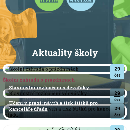
Aktuality školy
29
čer
Školní zahrada o prázdninách
Slavnostní rozloučení s deváťáky
29
čer
Učení v praxi: návrh a tisk štítků pro
29
kanceláře úřadu
čer
28