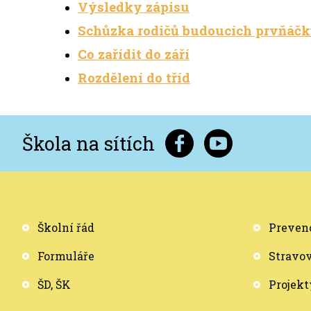
Výsledky zápisu
Schůzka rodičů budoucích prvňáč
Co zařídit do září
Rozdělení do tříd
Škola na sítích
Školní řád
Prevenc
Formuláře
Stravo
ŠD, ŠK
Projekt