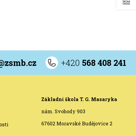
l@zsmb.cz
+420
568 408 241
Základní škola T. G. Masaryka
nám. Svobody 903
67602 Moravské Budějovice 2
osti