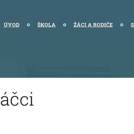
ÚVOD
ŠKOLA
ŽÁCI A RODIČE
áčci