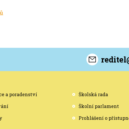
ků
redite
e a poradenství
Školská rada
vání
Školní parlament
y
Prohlášení o přístupn