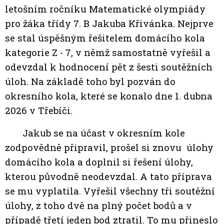
letošním ročníku Matematické olympiády
pro žáka třídy 7. B Jakuba Křivánka. Nejprve
se stal úspěšným řešitelem domácího kola
kategorie Z - 7, v němž samostatně vyřešil a
odevzdal k hodnocení pět z šesti soutěžních
úloh. Na základě toho byl pozván do
okresního kola, které se konalo dne 1. dubna
2026 v Třebíči.
Jakub se na účast v okresním kole
zodpovědně připravil, prošel si znovu úlohy
domácího kola a doplnil si řešení úlohy,
kterou původně neodevzdal. A tato příprava
se mu vyplatila. Vyřešil všechny tři soutěžní
úlohy, z toho dvě na plný počet bodů a v
případě třetí jeden bod ztratil. To mu přineslo