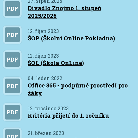
27. srpen 2025
Divadlo Znojmo 1. stupeň
PDF
2025/2026
12. říjen 2023
PDF
ŠOP (Školní Online Pokladna)
12. říjen 2023
PDF
ŠOL (Škola OnLine)
04. leden 2022
Office 365 - podpůrné prostředí pro
PDF
žáky
12. prosinec 2023
PDF
Kritéria přijetí do 1. ročníku
21. březen 2023
PDF