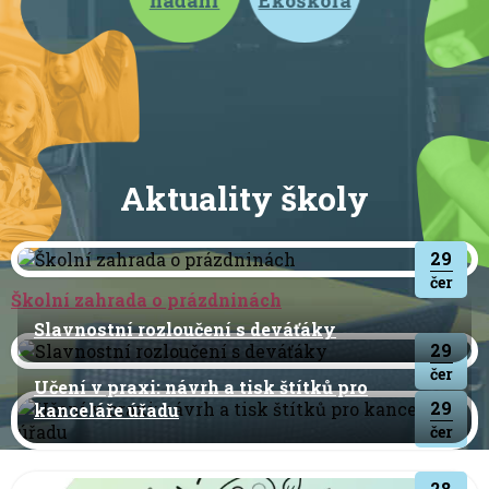
nadání
Ekoškola
Aktuality školy
29
čer
Školní zahrada o prázdninách
Slavnostní rozloučení s deváťáky
29
čer
Učení v praxi: návrh a tisk štítků pro
29
kanceláře úřadu
čer
28