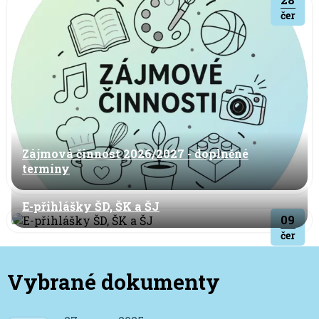
čer
Zájmová činnost 2026/2027 - doplněné
termíny
E-přihlášky ŠD, ŠK a ŠJ
09
čer
Vybrané dokumenty