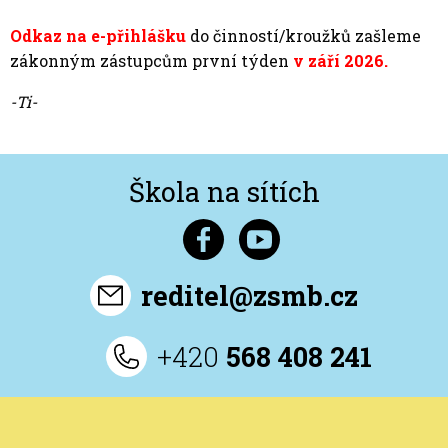
Odkaz na e-přihlášku
do činností/kroužků zašleme
zákonným zástupcům první týden
v září 2026.
-Ti-
Škola na sítích
reditel@zsmb.cz
+420
568 408 241