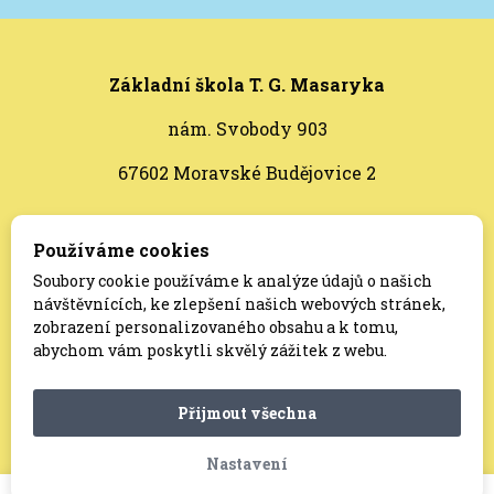
Základní škola T. G. Masaryka
nám. Svobody 903
67602 Moravské Budějovice 2
Bankovní spojení:
16937711/0100
Používáme cookies
Soubory cookie používáme k analýze údajů o našich
ID datové schránky:
rndpdty
návštěvnících, ke zlepšení našich webových stránek,
zobrazení personalizovaného obsahu a k tomu,
abychom vám poskytli skvělý zážitek z webu.
© Základní škola T. G. Masaryka, Moravské
Přijmout všechna
Budějovice
Nastavení
Vytvořilo