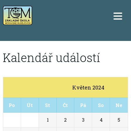
Kalendář událostí
Květen 2024
Po
Út
St
Čt
Pá
So
Ne
29
30
1
2
3
4
5