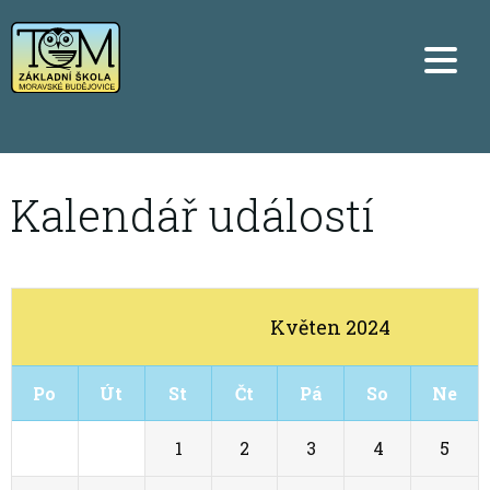
Kalendář událostí
Květen 2024
Po
Út
St
Čt
Pá
So
Ne
29
30
1
2
3
4
5