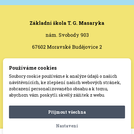
Základní škola T. G. Masaryka
nám. Svobody 903
67602 Moravské Budějovice 2
Bankovní spojení:
16937711/0100
Používáme cookies
Soubory cookie používáme k analýze údajů o našich
ID datové schránky:
rndpdty
návštěvnících, ke zlepšení našich webových stránek,
zobrazení personalizovaného obsahu a k tomu,
abychom vám poskytli skvělý zážitek z webu.
© Základní škola T. G. Masaryka, Moravské
Přijmout všechna
Budějovice
Nastavení
Vytvořilo