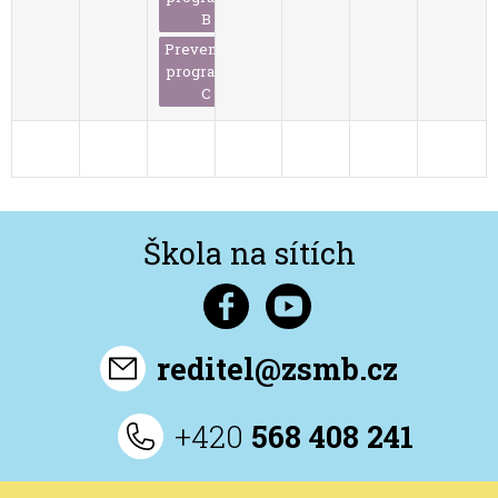
B
Preventivní
program 8.
C
1
2
3
4
5
6
7
Škola na sítích
reditel@zsmb.cz
+420
568 408 241