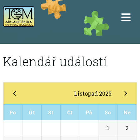
Kalendář událostí
Listopad 2025
Po
Út
St
Čt
Pá
So
Ne
27
28
29
30
31
1
2