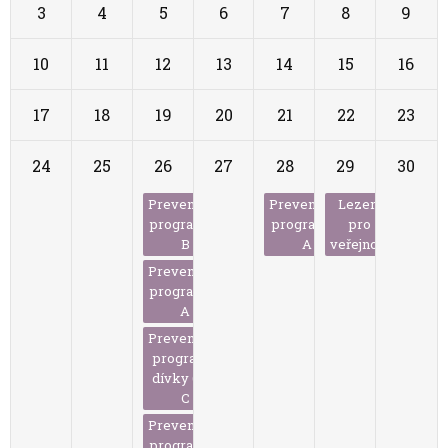
3
4
5
6
7
8
9
10
11
12
13
14
15
16
17
18
19
20
21
22
23
24
25
26
27
28
29
30
Preventivní
Preventivní
Lezení
program 8.
program 7.
pro
B
A
veřejnost
Preventivní
program 8.
A
Preventivní
program -
dívky 6. A,
C
Preventivní
program 7.