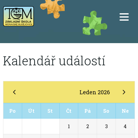
Kalendář událostí
Leden 2026
Po
Út
St
Čt
Pá
So
Ne
29
30
31
1
2
3
4