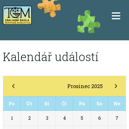
Kalendář událostí
Prosinec 2025
Po
Út
St
Čt
Pá
So
Ne
1
2
3
4
5
6
7