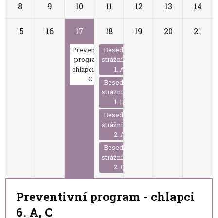
8
9
10
11
12
13
14
15
16
17
18
19
20
21
Preventivní
Beseda se
program -
strážníkem
chlapci 6. A,
1. A
C
Beseda se
strážníkem
1. B
Beseda se
strážníkem
2. A
Beseda se
strážníkem
2. B
Preventivní program - chlapci
6. A, C