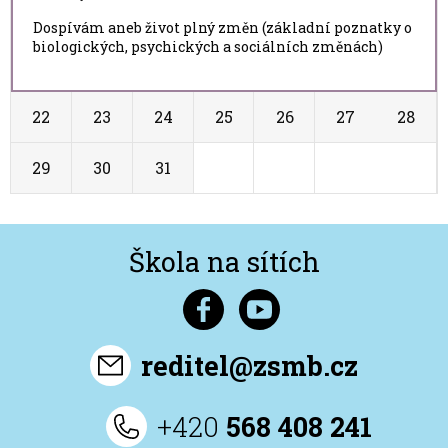
Dospívám aneb život plný změn (základní poznatky o
biologických, psychických a sociálních změnách)
22
23
24
25
26
27
28
29
30
31
1
2
3
4
Škola na sítích
reditel@zsmb.cz
+420
568 408 241